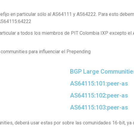
prefijo en particular sólo al AS64111 y AS64222. Para esto debem
AS64115:64222
n particular a todos los miembros de PIT Colombia IXP excepto e
ommunities para influenciar el Prepending
BGP Large Communitie
AS64115:101:peer-as
AS64115:102:peer-as
AS64115:103:peer-as
nities, deberá usar estas por sobre las comunidades 16-bit, y