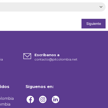
Siguiente
Escríbanos a
ia
contacto@p
itcolombia.net
idos
Síguenos en:
olombia
ombia