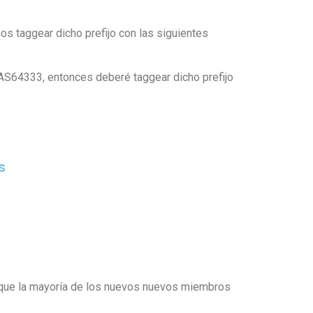
os taggear dicho prefijo con las siguientes
l AS64333, entonces deberé taggear dicho prefijo
s
a que la mayoría de los nuevos nuevos miembros