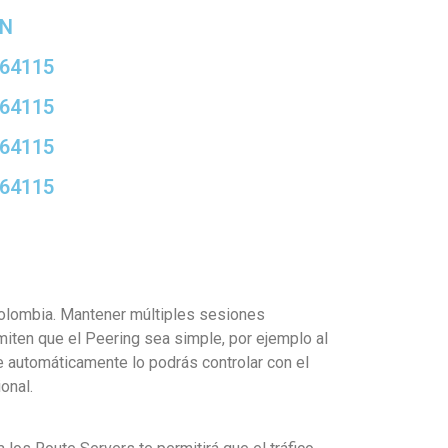
N
64115
64115
64115
64115
 Colombia. Mantener múltiples sesiones
miten que el Peering sea simple, por ejemplo al
e automáticamente lo podrás controlar con el
onal.