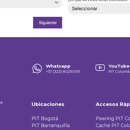
Seleccionar
Siguiente
Whatsapp
YouTube
+57 (323) 8029009
P
IT Colomb
de
Ubicaciones
Accesos Ráp
PIT Bogotá
Peering PIT C
PIT Barranquilla
Caché PIT Col