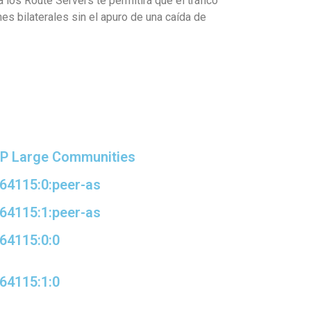
los Route Servers te permitirá que el tráfico
nes bilaterales sin el apuro de una caída de
P Large Communities
64115:0:peer-as
64115:1:peer-as
64115:0:0
64115:1:0