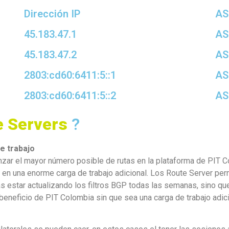
Dirección IP
AS
45.183.47.1
AS
45.183.47.2
AS
2803:cd60:6411:5::1
AS
2803:cd60:6411:5::2
AS
e Servers
?
de trabajo
lcanzar el mayor número posible de rutas en la plataforma de PIT
 en una enorme carga de trabajo adicional. Los Route Server per
ás estar actualizando los filtros BGP todas las semanas, sino qu
beneficio de PIT Colombia sin que sea una carga de trabajo adici